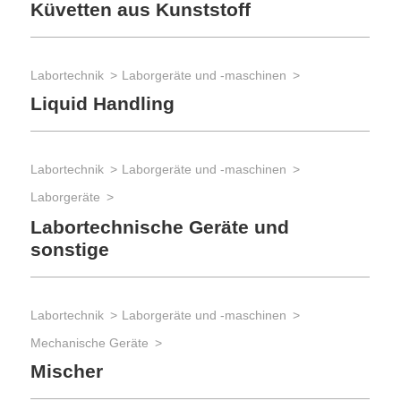
Küvetten aus Kunststoff
Lab
Tre
La
Labortechnik
Laborgeräte und -maschinen
Liquid Handling
Lab
Bed
Labortechnik
Laborgeräte und -maschinen
Gl
Laborgeräte
Labortechnische Geräte und
sonstige
Lab
Bed
Bü
Labortechnik
Laborgeräte und -maschinen
Mechanische Geräte
Mischer
Lab