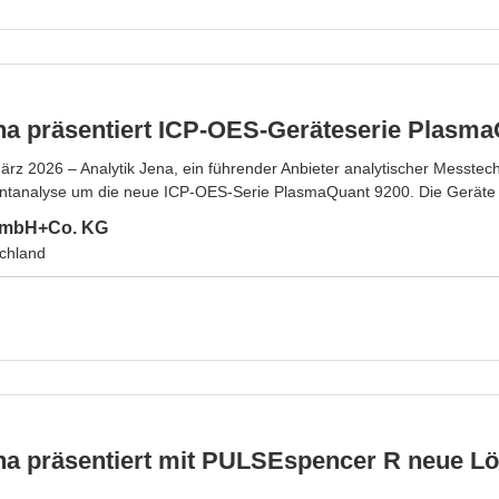
na präsentiert ICP-OES-Geräteserie Plasm
z 2026 – Analytik Jena, ein führender Anbieter analytischer Messtechni
tanalyse um die neue ICP-OES-Serie PlasmaQuant 9200. Die Geräte 
 GmbH+Co. KG
chland
ena präsentiert mit PULSEspencer R neue L