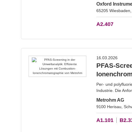
Oxford Instru
65205 Wiesbaden,
A2.407
16.03.2026
PFAS-Screen
Ionenchrom
Per- und polyfluo
Industrie. Die Anfo
Metrohm AG
9100 Herisau, Sch
A1.101
B2.3