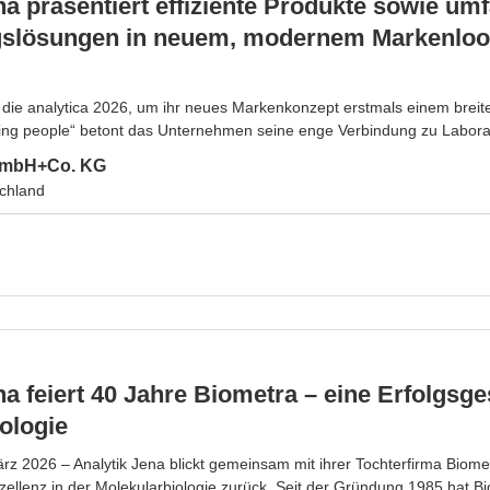
na präsentiert effiziente Produkte sowie u
lösungen in neuem, modernem Markenlook 
t die analytica 2026, um ihr neues Markenkonzept erstmals einem breit
ing people“ betont das Unternehmen seine enge Verbindung zu Laboran
 GmbH+Co. KG
chland
na feiert 40 Jahre Biometra – eine Erfolgsge
ologie
rz 2026 – Analytik Jena blickt gemeinsam mit ihrer Tochterfirma Biome
zellenz in der Molekularbiologie zurück. Seit der Gründung 1985 hat Bi