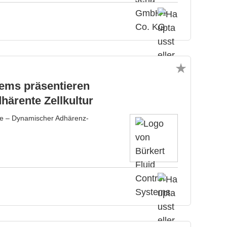
tems präsentieren
härente Zellkultur
ne – Dynamischer Adhärenz-