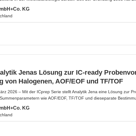
 GmbH+Co. KG
chland
alytik Jenas Lösung zur IC-ready Probenvor
 von Halogenen, AOF/EOF und TF/TOF
rz 2026 – Mit der ICprep Serie stellt Analytik Jena eine Lösung zur Pr
Summenparametern wie AOF/EOF, TF/TOF und dieseparate Bestimmung
 GmbH+Co. KG
chland