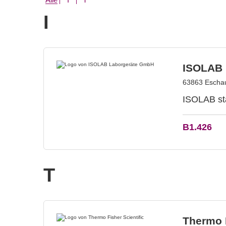
I
ISOLAB 
63863 Eschau
ISOLAB sta
B1.426
T
Thermo F