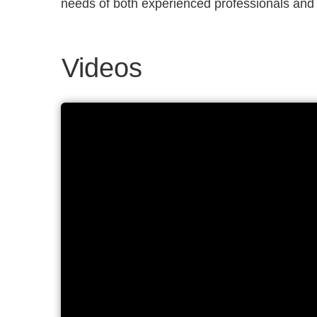
needs of both experienced professionals and t
Videos
UVR-M and UVR-Mi - UV Cl
Recirculators