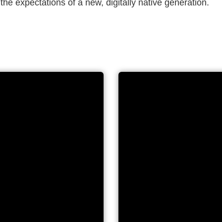
he expectations of a new, digitally native generation.
eaners–
RTS-8 plus Pe