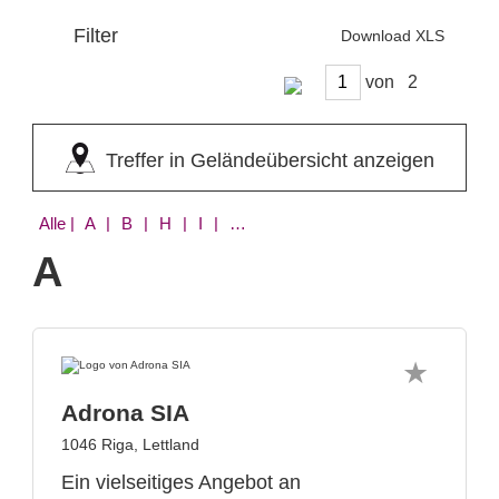
Filter
Download XLS
von
Treffer in Geländeübersicht anzeigen
Alle
| A | B | H | I | M | N | O | Q | R | S | T | V | W | Y | Z
A
Adrona SIA
1046 Riga, Lettland
Ein vielseitiges Angebot an