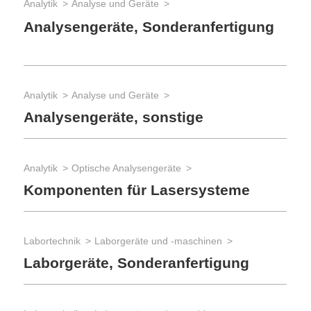
Analytik
Analyse und Geräte
Mess
Analysengeräte, Sonderanfertigung
The
Te
Analytik
Analyse und Geräte
Mess
Analysengeräte, sonstige
The
Te
Analytik
Optische Analysengeräte
Komponenten für Lasersysteme
Labortechnik
Laborgeräte und -maschinen
Laborgeräte, Sonderanfertigung