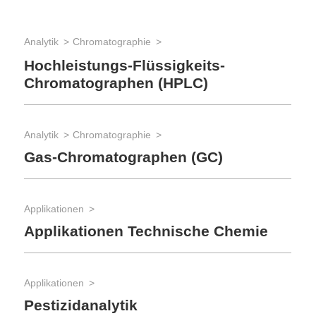
Analytik
Chromatographie
Bio
Pr
Hochleistungs-Flüssigkeits-
Chromatographen (HPLC)
Med
Analytik
Chromatographie
Kl
Gas-Chromatographen (GC)
Rea
Applikationen
Re
Applikationen Technische Chemie
Rea
Applikationen
Re
Pestizidanalytik