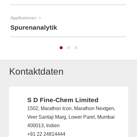
Applikationen
Rea
Spurenanalytik
Ma
Kontaktdaten
S D Fine-Chem Limited
1502, Marathon Icon, Marathon Nextgen,
Veer Santaji Marg, Lower Parel, Mumbai
400013, Indien
+91 22 24814444