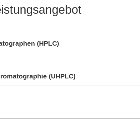
eistungsangebot
atographen (HPLC)
chromatographie (UHPLC)