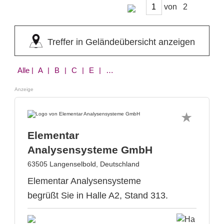
von
Treffer in Geländeübersicht anzeigen
Alle
| A | B | C | E | F | J | L | M | P | Q | R | S | T
Anzeige
Elementar
Analysensysteme GmbH
63505 Langenselbold, Deutschland
Elementar Analysensysteme
begrüßt Sie in Halle A2, Stand 313.