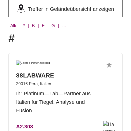
Treffer in Geländeübersicht anzeigen
Alle
| # | B | F | G | J | T
#
88LABWARE
20016 Pero, Italien
Ihr Platinum—Lab—Partner aus
Italien für Tiegel, Analyse und
Fusion
A2.308