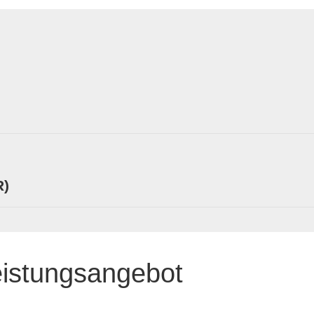
R)
eistungsangebot