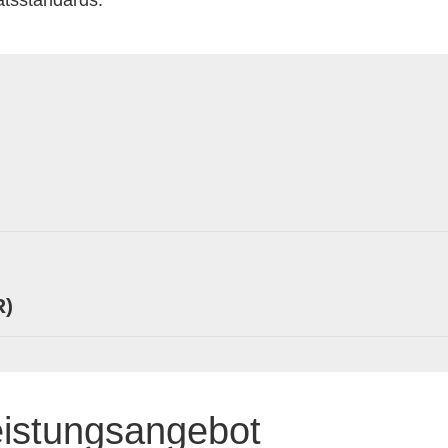
ätsstandards.
R)
eistungsangebot