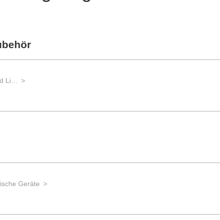
ubehör
Labortechnik für die Biotechnologie und Life Sciences
ische Geräte