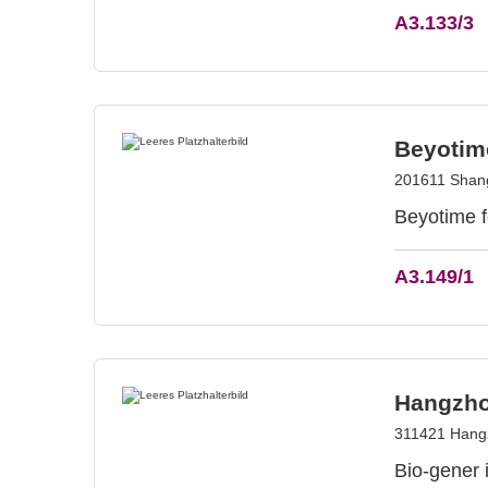
A3.133/3
Beyotim
201611 Shang
Beyotime f
A3.149/1
Hangzho
311421 Hang
Bio-gener