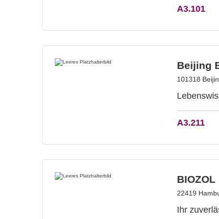
A3.101
Beijing 
101318 Beiji
Lebenswis
A3.211
BIOZOL 
22419 Hambu
Ihr zuverl