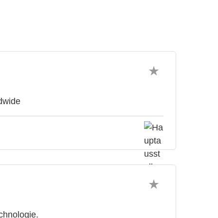
ldwide
hnologie.