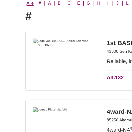
Alle
#
A
B
C
E
G
H
I
J
L
#
1st BASE
43300 Seri K
Reliable, 
A3.132
4ward-
85250 Altomü
4ward-NA