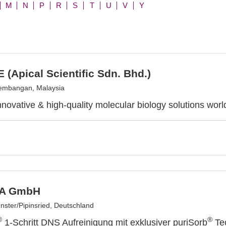
M
N
P
R
S
T
U
V
Y
 (Apical Scientific Sdn. Bhd.)
embangan, Malaysia
innovative & high-quality molecular biology solutions wor
NA GmbH
nster/Pipinsried, Deutschland
®
®
1-Schritt DNS Aufreinigung mit exklusiver puriSorb
Tec