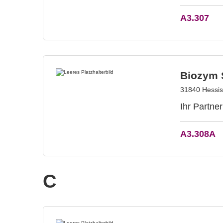
A3.307
Biozym 
31840 Hessis
Ihr Partne
A3.308A
C