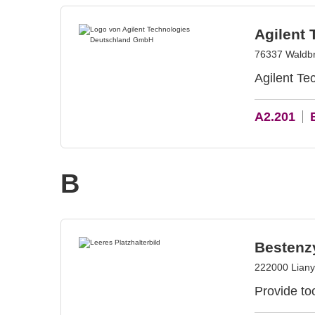
Agilent
76337 Waldbr
Agilent Te
A2.201
B
Bestenz
222000 Liany
Provide to