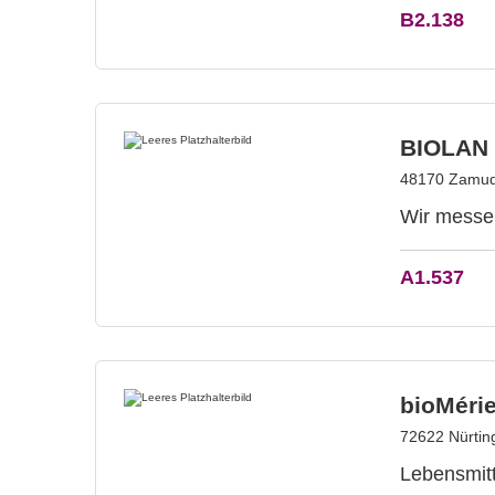
B2.138
BIOLAN 
48170 Zamudi
Wir messen
A1.537
bioMéri
72622 Nürtin
Lebensmitt