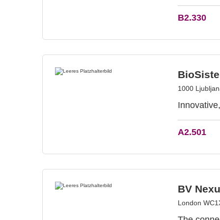
B2.330
BioSist
1000 Ljublja
Innovative
A2.501
BV Nexu
London WC1X
The connec