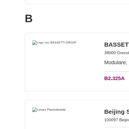
B
BASSET
38000 Grenob
Modulare,
B2.325A
Beijing
100097 Beiji