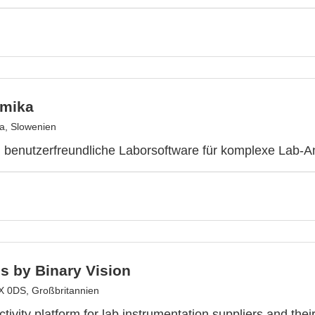
emika
na, Slowenien
, benutzerfreundliche Laborsoftware für komplexe Lab-
s by Binary Vision
 0DS, Großbritannien
tivity platform for lab instrumentation suppliers and the