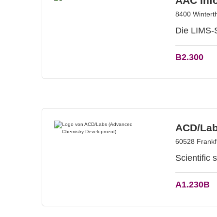
AAC Inf
8400 Wintert
Die LIMS-
B2.300
ACD/Lab
60528 Frankf
Scientific 
A1.230B