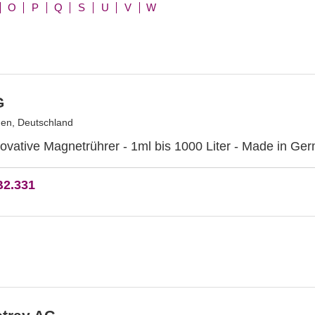
O
P
Q
S
U
V
W
G
en, Deutschland
ovative Magnetrührer - 1ml bis 1000 Liter - Made in Ge
B2.331