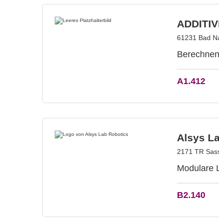
ADDITIV
61231 Bad N
Berechnen,
A1.412
Alsys L
2171 TR Sass
Modulare L
B2.140