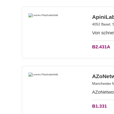
ApiniLa
4052 Basel, 
Von schnel
B2.431A
AZoNetw
Manchester M
AZoNetwork
B1.331