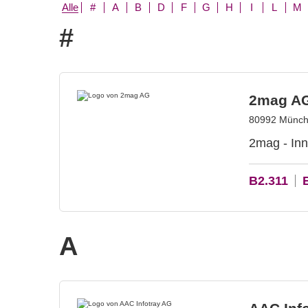
Alle
#
A
B
D
F
G
H
I
L
M
#
2mag A
80992 Münch
2mag - Inn
B2.311
A