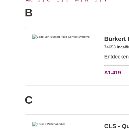
B
Bürkert 
74653 Ingelf
Entdecken 
A1.419
C
CLS - Q