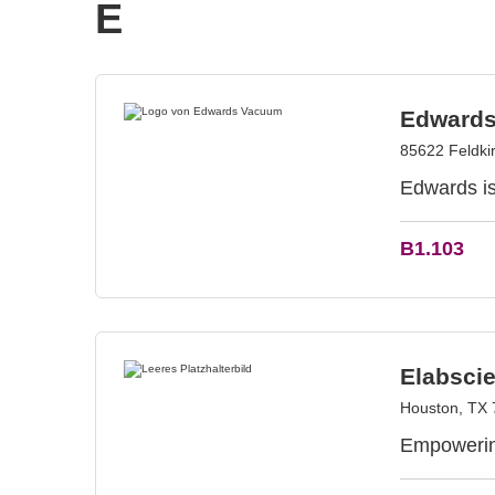
E
Edward
85622 Feldki
Edwards is
B1.103
Elabscie
Houston, TX
Empowering