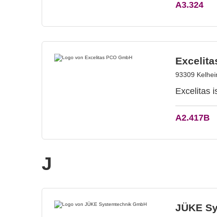
A3.324
Excelit
93309 Kelhei
Excelitas i
A2.417B
J
JÜKE Sy