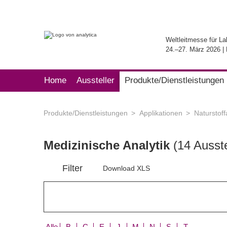
Weltleitmesse für La
24.–27. März 2026 
Home
Aussteller
Produkte/Dienstleistungen
Produkte/Dienstleistungen
Applikationen
Naturstoff
Medizinische Analytik
(14 Ausste
Filter
Download XLS
Alle
B
C
E
J
M
N
S
T