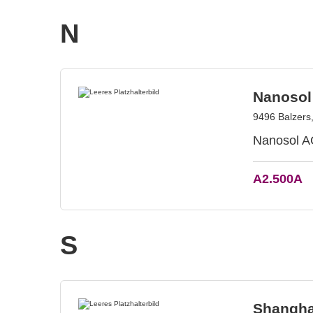
N
Nanosol
9496 Balzers,
Nanosol AG
A2.500A
S
Shangha