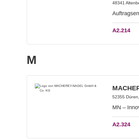
48341 Altenb
Auftragsen
A2.214
M
MACHER
52355 Düren,
MN – Innov
A2.324