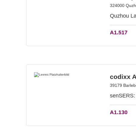
324000 Quzho
Quzhou Lab
A1.517
codixx 
39179 Barleb
senSERS: K
A1.130