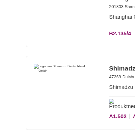
201803 Shang
Shanghai P
B2.135/4
Shimadz
47269 Duisbu
Shimadzu i
A1.502