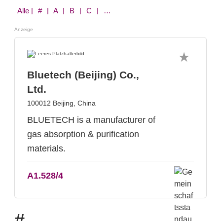
Alle
| # | A | B | C | D | E | F | G | H | I | J | K | L | M | N | O | P | Q | R | S | T | U | V | W | X | Y | Z
Anzeige
Bluetech (Beijing) Co.,
Ltd.
100012 Beijing, China
BLUETECH is a manufacturer of
gas absorption & purification
materials.
A1.528/4
#