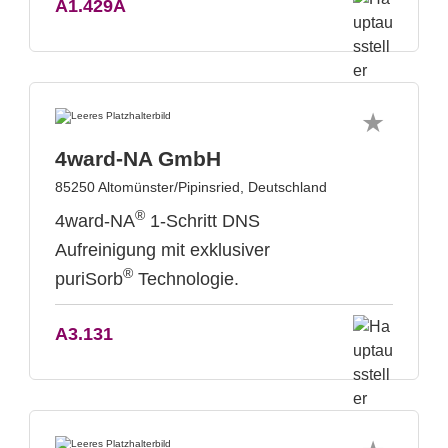
A1.429A
4ward-NA GmbH
85250 Altomünster/Pipinsried, Deutschland
®
4ward-NA
1-Schritt DNS
Aufreinigung mit exklusiver
®
puriSorb
Technologie.
A3.131