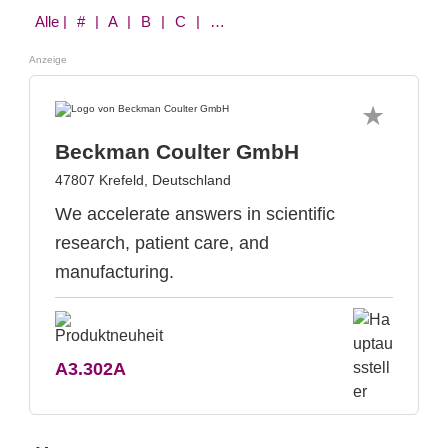
Alle
| # | A | B | C | D | E | F | G | H | I | J | K | L | M | N | O | P | Q | R | S | T | U | V | W | X | Y | Z
Anzeige
Beckman Coulter GmbH
47807 Krefeld, Deutschland
We accelerate answers in scientific
research, patient care, and
manufacturing.
A3.302A