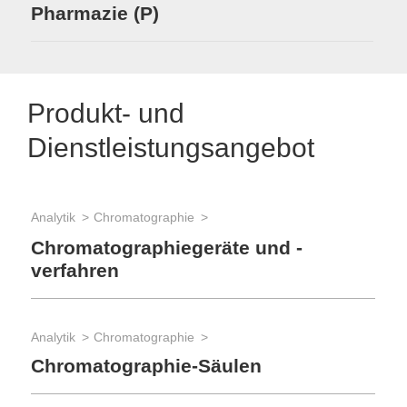
Pharmazie (P)
Produkt- und
Dienstleistungsangebot
Analytik
Chromatographie
Anal
Chromatographiegeräte und -
Pr
verfahren
zu
Analytik
Chromatographie
App
Chromatographie-Säulen
Tr