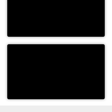
dichrom GmbH - Tutorial
dichrom GmbH Rapid Slit
Seals Kurzpräsentation