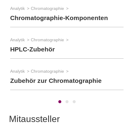
Analytik
Chromatographie
App
Chromatographie-Komponenten
Qu
Analytik
Chromatographie
App
HPLC-Zubehör
Fo
Analytik
Chromatographie
App
Zubehör zur Chromatographie
Ph
Mitaussteller