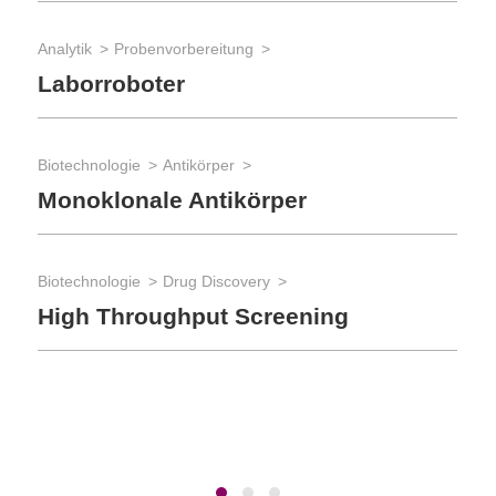
La
Analytik
Probenvorbereitung
Laborroboter
Bio
Re
Biotechnologie
Antikörper
Monoklonale Antikörper
Lab
Li
Biotechnologie
Drug Discovery
High Throughput Screening
Lab
Tre
La