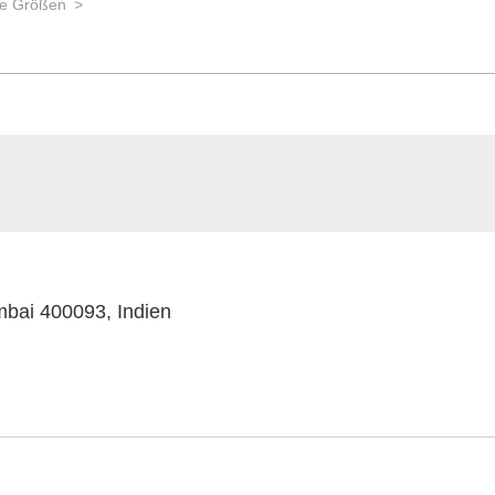
e Größen
mbai 400093, Indien