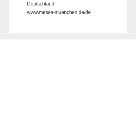
Deutschland
www.messe-muenchen.de/de
Anbieter & Impressum
Datenschutz
Privatsphäre/Datenschutz
www.analytica.de