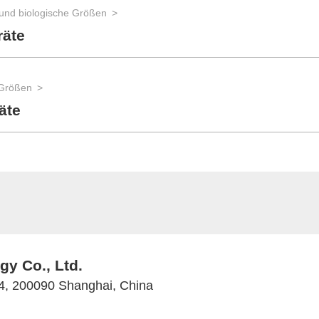
und biologische Größen
räte
 Größen
äte
y Co., Ltd.
 4, 200090 Shanghai, China