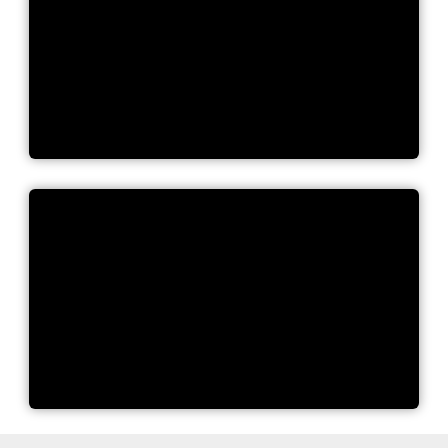
T&P AquaMesse26
®
lisa.connect
2.0 von t&p -
einfach verbinden!