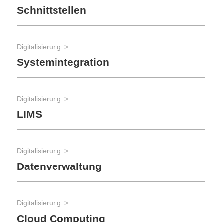
Schnittstellen
Mo
Digitalisierung
Lab
Systemintegration
Ve
Digitalisierung
Lab
LIMS
D
Digitalisierung
Lab
Datenverwaltung
La
un
Digitalisierung
Lab
Cloud Computing