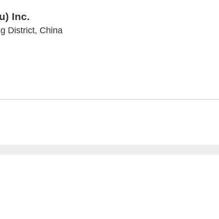
) Inc.
 District, China
Impressum
Datenschutz
Privatsphäre/Datenschutz
www