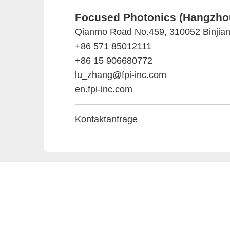
Focused Photonics (Hangzhou
Qianmo Road No.459, 310052 Binjiang
+86 571 85012111
+86 15 906680772
lu_zhang@fpi-inc.com
en.fpi-inc.com
Kontaktanfrage
Anbieter & 