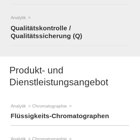
Analytik
Qualitätskontrolle /
Qualitätssicherung (Q)
Produkt- und
Dienstleistungsangebot
Analytik
Chromatographie
Anal
Flüssigkeits-Chromatographen
Io
Analytik
Chromatographie
Anal