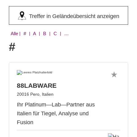
Treffer in Geländeübersicht anzeigen
Alle
| # | A | B | C | D | E | F | G | H | I | J | K | L | M | N | O | P | Q | R | S | T | U | V | W | X | Y | Z
#
88LABWARE
20016 Pero, Italien
Ihr Platinum—Lab—Partner aus
Italien für Tiegel, Analyse und
Fusion