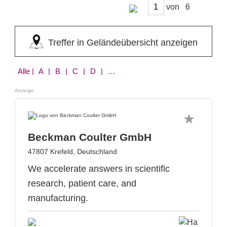
von
Treffer in Geländeübersicht anzeigen
Alle
| A | B | C | D | E | F | G | H | I | J | L | M | N | P | Q | R | S | T | V | W | Y | Z
Anzeige
Beckman Coulter GmbH
47807 Krefeld, Deutschland
We accelerate answers in scientific
research, patient care, and
manufacturing.