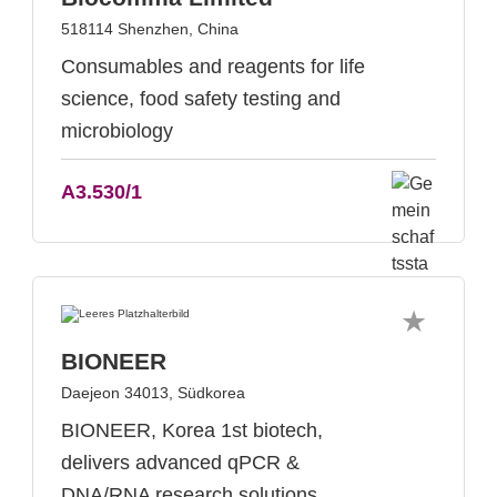
518114 Shenzhen, China
Consumables and reagents for life
science, food safety testing and
microbiology
A3.530/1
BIONEER
Daejeon 34013, Südkorea
BIONEER, Korea 1st biotech,
delivers advanced qPCR &
DNA/RNA research solutions.