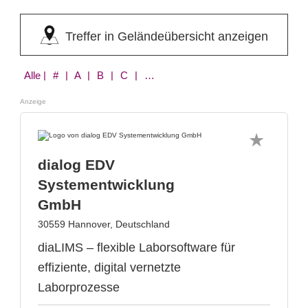
Treffer in Geländeübersicht anzeigen
Alle
| # | A | B | C | D | E | F | G | H | I | J | L | M | N | O | P | Q | R | S | T | U | V | W | Z
Anzeige
dialog EDV
Systementwicklung
GmbH
30559 Hannover, Deutschland
diaLIMS – flexible Laborsoftware für
effiziente, digital vernetzte
Laborprozesse