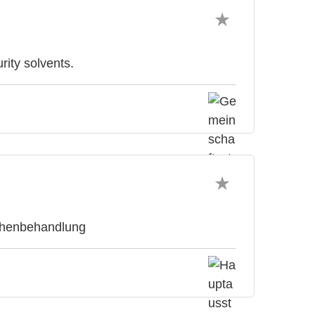
ity solvents.
ächenbehandlung