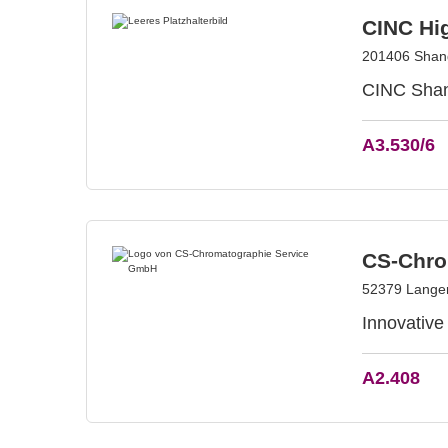
CINC Hig
201406 Shang
CINC Shang
A3.530/6
CS-Chro
52379 Lange
Innovative
A2.408