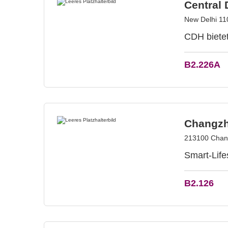
Central 
New Delhi 11
CDH bietet
B2.226A
Changzh
213100 Chang
Smart-Life
B2.126