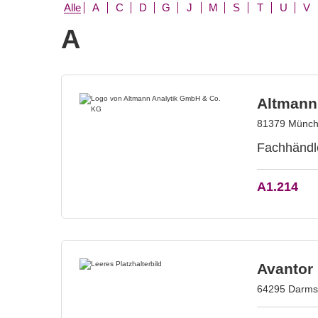
Alle
A
C
D
G
J
M
S
T
U
V
A
Altmann
81379 Münch
Fachhändl
A1.214
Avantor
64295 Darmst