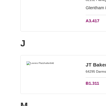
Glentham i
A3.417
J
JT Bake
64295 Darmst
B1.311
M