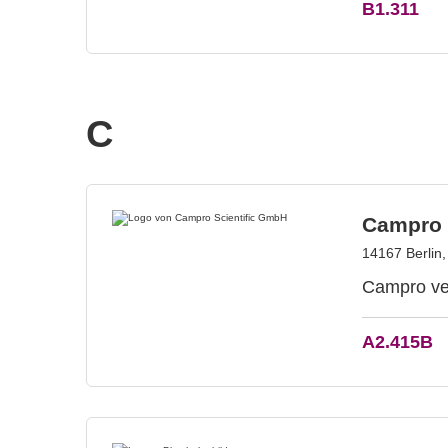
B1.311
C
Campro 
14167 Berlin
Campro ver
A2.415B