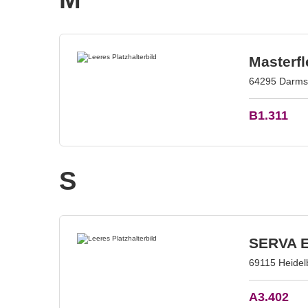
Masterfl
64295 Darmst
B1.311
S
SERVA E
69115 Heidel
A3.402