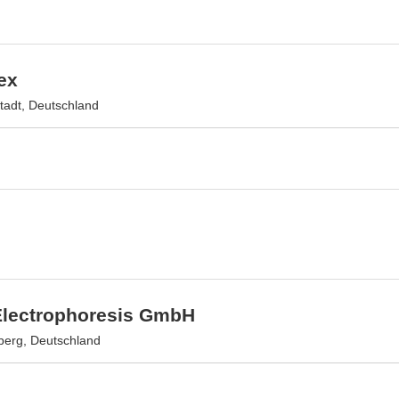
ex
adt, Deutschland
lectrophoresis GmbH
berg, Deutschland