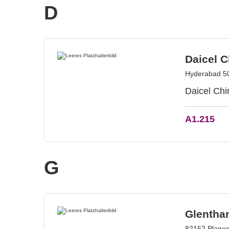
D
Daicel C
Hyderabad 50
Daicel Chi
A1.215
G
Glentha
82152 Planeg