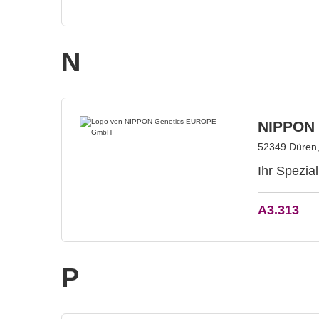
N
NIPPON
52349 Düren,
Ihr Spezia
A3.313
P