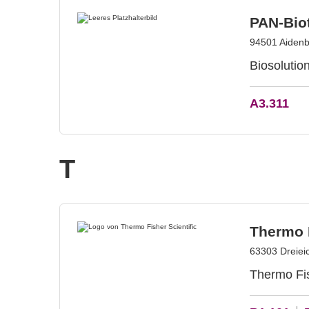
PAN-Bio
94501 Aidenb
Biosolutio
A3.311
T
Thermo F
63303 Dreiei
Thermo Fish