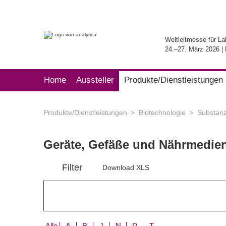
Weltleitmesse für La
24.–27. März 2026 
Home
Aussteller
Produkte/Dienstleistungen
Produkte/Dienstleistungen
Biotechnologie
Substanz
Geräte, Gefäße und Nährmedien
Filter
Download XLS
Alle
A
B
J
N
P
T