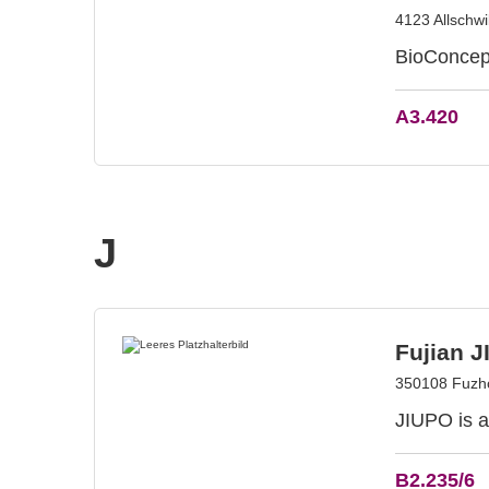
4123 Allschwi
BioConcept
A3.420
J
Fujian J
350108 Fuzh
JIUPO is a
B2.235/6