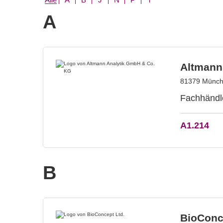
A
Altmann
81379 Münch
Fachhändl
A1.214
B
BioConc