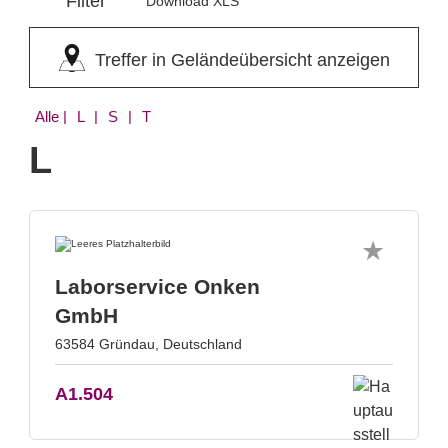
Filter
Download XLS
Treffer in Geländeübersicht anzeigen
Alle
| L | S | T
L
Laborservice Onken
GmbH
63584 Gründau, Deutschland
A1.504