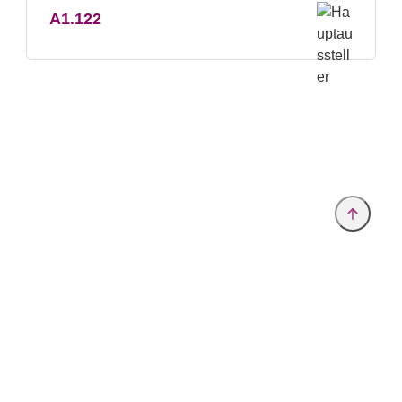
A1.122
Anbieter & Impressum
Datenschutz
Privatsphäre/Datenschutz
www.analytica.de