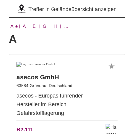
Treffer in Geländeübersicht anzeigen
Alle
| A | E | G | H | K | R | V
A
asecos GmbH
63584 Gründau, Deutschland
asecos - Europas führender
Hersteller im Bereich
Gefahrstofflagerung
B2.111