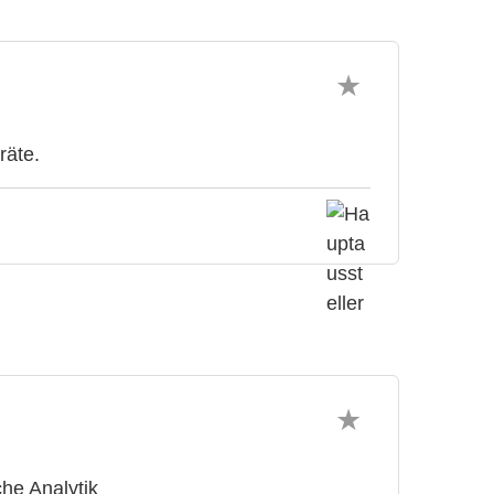
räte.
che Analytik