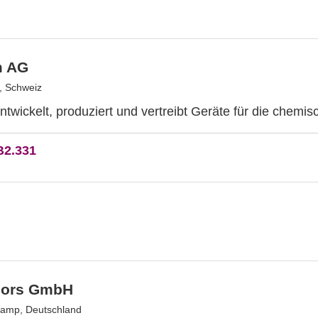
m AG
, Schweiz
twickelt, produziert und vertreibt Geräte für die chemis
B2.331
sors GmbH
kamp, Deutschland