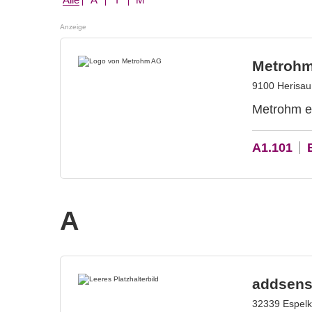
Anzeige
Metroh
9100 Herisau
Metrohm en
A1.101
A
addsen
32339 Espel