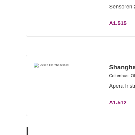
Sensoren z
A1.515
Shangha
Columbus, O
Apera Inst
A1.512
I