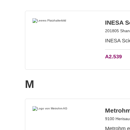
INESA Sc
201805 Shang
INESA Scie
A2.539
M
Metroh
9100 Herisau
Metrohm en