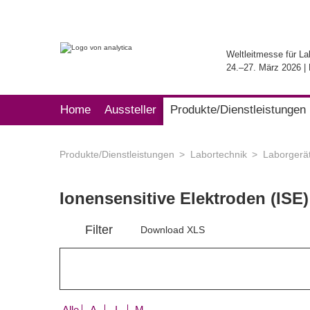
Weltleitmesse für La
24.–27. März 2026 
Home
Aussteller
Produkte/Dienstleistungen
Produkte/Dienstleistungen
Labortechnik
Laborgerä
Ionensensitive Elektroden (ISE
Filter
Download XLS
Alle
A
I
M