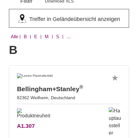
Filter
Download XLS
Treffer in Geländeübersicht anzeigen
Alle
| B | E | M | S | W | X
B
®
Bellingham+Stanley
82362 Weilheim, Deutschland
A1.307