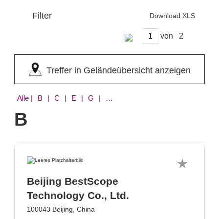
Filter
Download XLS
von
Treffer in Geländeübersicht anzeigen
Alle
| B | C | E | G | H | I | K | L | N | O | Q | R | T | V
B
Beijing BestScope
Technology Co., Ltd.
100043 Beijing, China