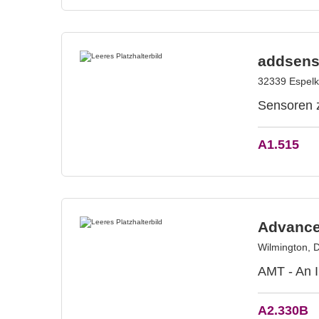
addsen
32339 Espel
Sensoren z
A1.515
Advance
Wilmington, 
AMT - An 
A2.330B