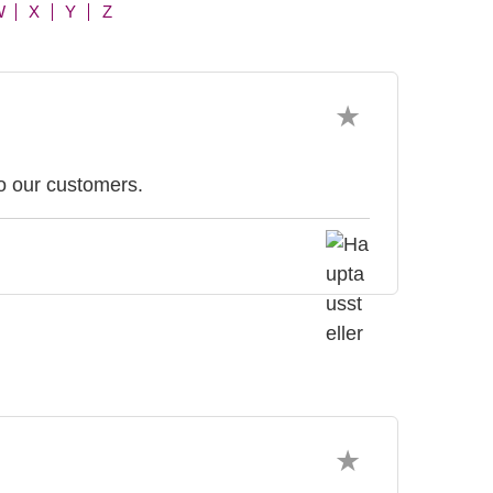
W
X
Y
Z
o our customers.