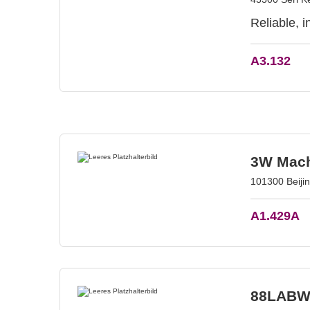
Reliable, 
A3.132
3W Machi
101300 Beiji
A1.429A
88LAB