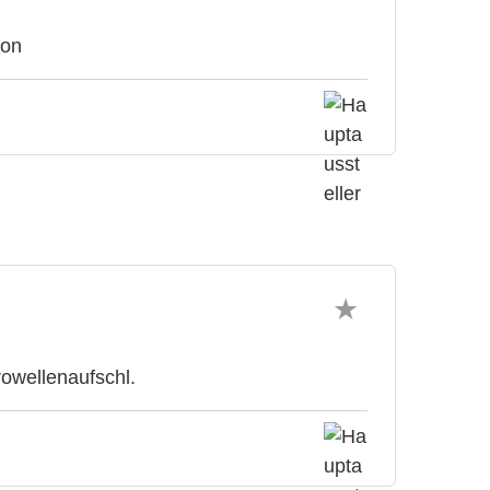
ion
rowellenaufschl.