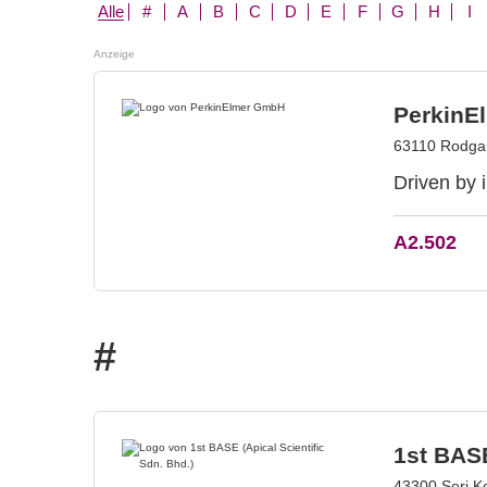
Alle
#
A
B
C
D
E
F
G
H
I
Anzeige
PerkinE
63110 Rodga
Driven by 
A2.502
#
1st BASE
43300 Seri K