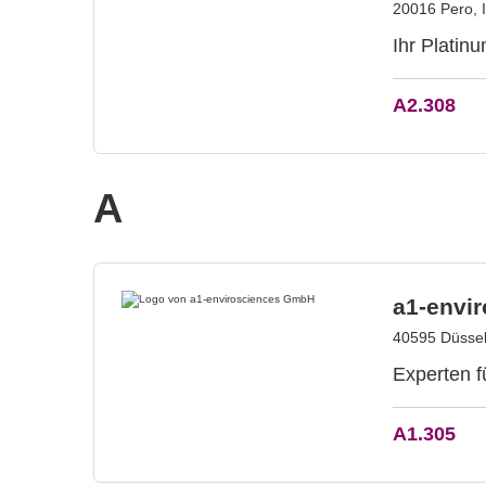
20016 Pero, I
Ihr Platin
A2.308
A
a1-envi
40595 Düssel
Experten f
A1.305