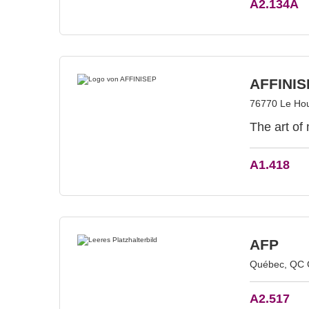
A2.134A
AFFINIS
76770 Le Hou
The art of
A1.418
AFP
Québec, QC 
A2.517