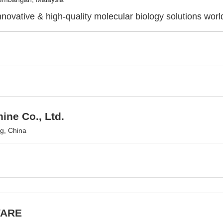
innovative & high-quality molecular biology solutions wor
ne Co., Ltd.
ng, China
WARE