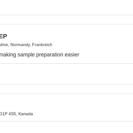
EP
lme, Normandy, Frankreich
 making sample preparation easier
G1P 4S5, Kanada