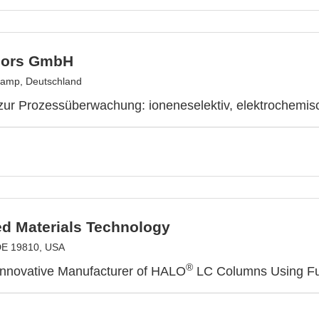
sors GmbH
kamp, Deutschland
ur Prozessüberwachung: ioneneselektiv, elektrochemisch
d Materials Technology
DE 19810, USA
®
Innovative Manufacturer of HALO
LC Columns Using Fu