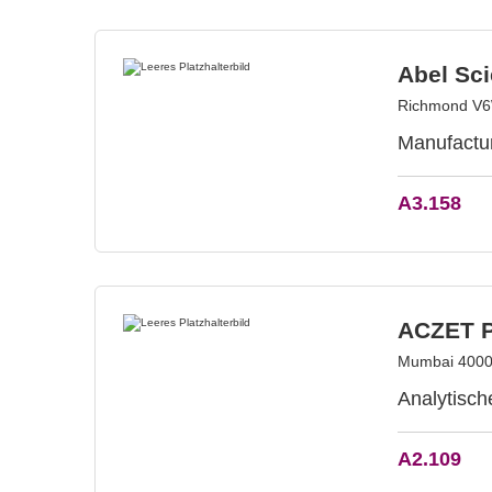
Abel Sci
Richmond V6
Manufactur
A3.158
ACZET P
Mumbai 40009
Analytisch
A2.109