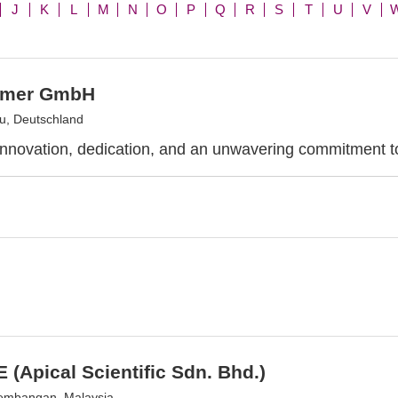
J
K
L
M
N
O
P
Q
R
S
T
U
V
lmer GmbH
u, Deutschland
innovation, dedication, and an unwavering commitment t
 (Apical Scientific Sdn. Bhd.)
embangan, Malaysia