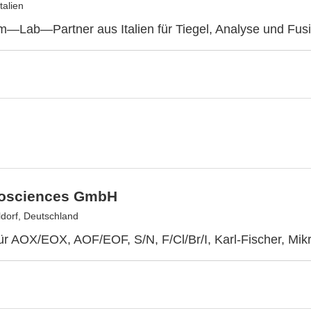
talien
um—Lab—Partner aus Italien für Tiegel, Analyse und Fus
rosciences GmbH
dorf, Deutschland
ür AOX/EOX, AOF/EOF, S/N, F/Cl/Br/I, Karl-Fischer, Mik