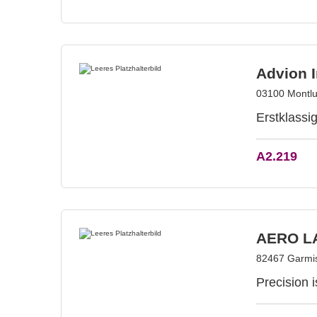
Advion I
03100 Montlu
Erstklassi
A2.219
AERO L
82467 Garmis
Precision 