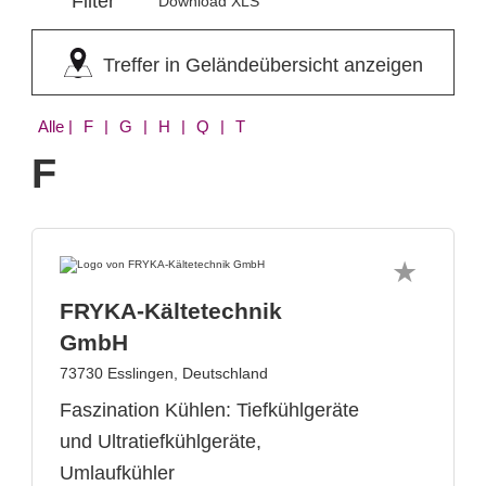
Filter
Download XLS
Treffer in Geländeübersicht anzeigen
Alle
| F | G | H | Q | T
F
FRYKA-Kältetechnik
GmbH
73730 Esslingen, Deutschland
Faszination Kühlen: Tiefkühlgeräte
und Ultratiefkühlgeräte,
Umlaufkühler