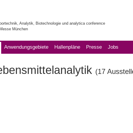
bortechnik, Analytik, Biotechnologie und analytica conference
| Messe München
Anwendungsgebiete
Hallenpläne
Presse
Jobs
ebensmittelanalytik
(17 Ausstell