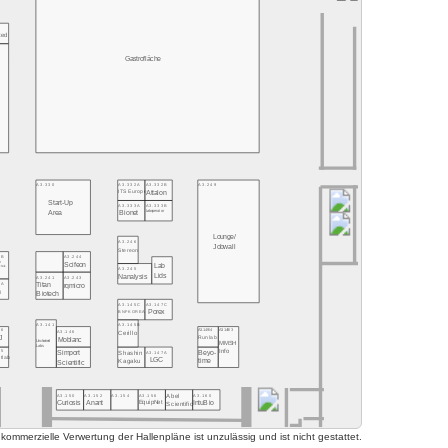
8
ted
Gastrofläche
A3.330
A3.332A
A3.332B
A3.249
ITS Europe
Attalon
Start-Up
A3.333A
A3.333B
Area
Bionet
Laboperator
Lounge/
A3.246
Jobwall
Stereon
7B
A3.244
d
Scifeon
Lab
hnik
A3.245
Lids
Nanalysis
A3.241
A3.243
7A
Titan
rqmicro
n
Biotech
A3.145C
A3.147C
BNFKOREA
Porex
A3.141
A3.145B
5/6
A3.149/4
A3.149/3
A3.146
Cerillo
J
Runlab
Moblanc
Unchained
MMSH
Labs
Info
Simport
5/5
A3.147A
Beyo-
Shashin
tlab
LGC
Scientific
Kagaku
time
A3.150
A3.152
A3.154
A3.156
A3.160
Abel
Curiosis
Anant
EquipNet
IntuBio
Scientific
mmerzielle Verwertung der Hallenpläne ist unzulässig und ist nicht gestattet.