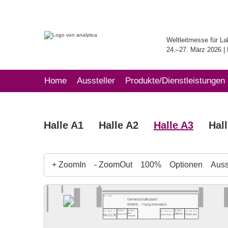
Weltleitmesse für La
24.–27. März 2026 
Home
Aussteller
Produkte/Dienstleistungen
Halle A1
Halle A2
Halle A3
Hal
+ ZoomIn
- ZoomOut
100%
Optionen
Ausst
A3.503
Gemeinschaftsstand
BMWE - Young Innovators
A3.503-2
A3.503-3
A3.503-5
A3.503-1
A3.503-4
A3.503-6
Histo-
Sensific
SAFIA
FACCTs
QuantoLux
FluIDect
mography