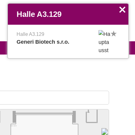
EN
Favoriten verwalten
x
Halle A3.129
Halle A3.129
Generi Biotech s.r.o.
A3.329