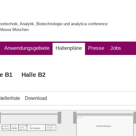
bortechnik, Analytik, Biotechnologie und analytica conference
| Messe München
Anwendungsgebiete
Hallenpläne
Presse
Jobs
le B1
Halle B2
ellerliste
Download
A3.527
Luoyang
Hegewald
FORUM Biotech
A3.515
A3.519
A-GEN
Fudau
Medizin-
VBMB
TriContinent
Biotech.
Biotech
produkte