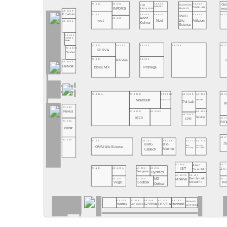
Ge
A3.502
A3.504
A3.508
A3.512
TransGen
PCR
PLANOPTIK
Suntium
INFORS
Biosystems
Biotech
fol
A3.501B
Emaform
A3.401
A3.405
A3.407
A3.411
A3.4
RWD
A3.403
Adolf
Aiiboom
m-u-t
Nest
Life
A3.501A
Kühner
Science
A3.500
Schmidt &
Bender
A3.402
A3.307
A3.404
A3.309
A3.3
A3.400B
SERVA
Sisbio
A3.301
A3.305
BIOZOL
A3.400A
Helvoet
bioKEMIX
Promega
A3.302A
A3.302B
A3.302C
A3.304B
A3.306A
A3.3
Molecular
Capricorn
Phenomenex
Pol-Lab
B
A3.300
Nexus
A3.302E
A3.302D
A3.306B
A3.304C
Leica
Gekko
A3.3
CFR
A3.200
BIOp
Vilber
A3.2
A3.100
A3.201
A3.207
A3.209
A3.211
A3.213
Z
BMG
Bio-
Biowe
Advanced
OMNI Life Science
Microfluidics
Technology
Maxima
Labtech
A3.206
A3.1
Atom
A3.101
A3.103A
A3.202
A3.204
IST
Z.A.
Scientific
Seegene
Dyomics
A3.109A
A3.111
MG
A3.103
A3.105
A3.1
Benchmark
Minerva
Vogel
Sodibox
PI
Scientific
Optical
A3.104
A3.106
A3.108
A3.110
A3.112
Network
Watrex
Condalab
LJ-Verlag
DEVEA
Biowest
Scientific