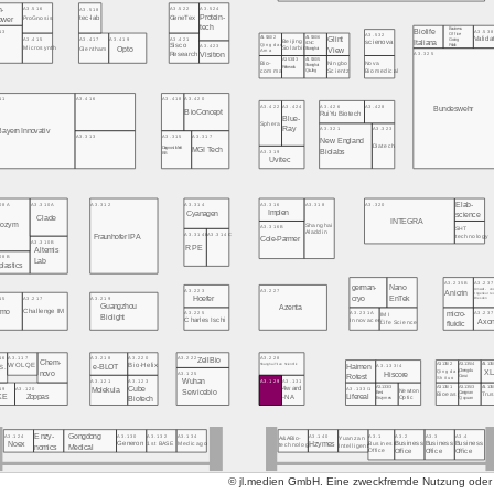
n-
A3.516
A3.522
A3.524
A3.518
Protein-
ProGnosis
GeneTex
tec-lab
lower
tech
Business
Biolife
13
A3.53
A3.532
Office
Glint
A3.530/2
A3.530/6
A3.415
A3.421
Valida
A3.417
A3.419
Going
Italiana
Beijing
scienova
Qingdao
CINC
Public
A3.423
Sisco
Opto
Solarbio
Microsynth
Glentham
View
Shanghai
Ama
A3.325
Visitron
Research
A3.530/3
A3.530/5
Bio-
Ningbo
Nova
Shanghai
Rebeads
Biomedical
Scientz
comma
QiuJing
11
A3.416
A3.418
A3.420
A3.422
A3.424
A3.426
A3.428
Bundeswehr
BioConcept
RuiYu Biotech
Blue-
Sphera
Ray
A3.321
A3.323
Bayern Innovativ
A3.313
A3.315
A3.317
New England
Diatech
MGI Tech
DiagnostikNet
Biolabs
A3.319
BB
Uvitec
08A
A3.310A
A3.312
A3.314
A3.316
A3.318
A3.320
Elab-
Implen
Cyanagen
science
Clade
INTEGRA
iozym
Shanghai
A3.316B
SHT
Aladdin
A3.314B
A3.314C
Fraunhofer IPA
technology
Cole-Parmer
A3.310B
RPE
Altemis
08B
Lab
lastics
A3.235B
A3.23
german-
Nano
A3.223
A3.227
Umwelt- un
Anicrin
Ingenieurtec
cryo
EnTek
15
A3.217
A3.219
Hoefer
Dresden
Guangzhou
Azenta
ymo
Challenge IM
micro-
A3.225
A3.231A
A3.23
IMI
Biolight
Charles Ischi
Innovacera
Axo
Life Science
fluidic
16
A3.117
A3.218
A3.220
A3.222
A3.228
ZellBio
Chem-
A3.135/2
A3.135/4
A3.13
A3.133/4
WOLQE
e-BLOT
Bio-Helix
Shanghai Titan Scientific
Haimen
S.
Qingdao
Chengdu
XL
novo
A3.125
Hiscore
Rotest
Corui
Shituo
A3.121
A3.123
A3.129
A3.131
Wuhan
A3.133/3
A3.135/1
A3.135/3
A3.13
19
A3.120
A3.133/1
Cube
4ward
Molekula
Newton
Servicebio
Best
Cangnan
Bioeasy
Trus
KE
Zoppas
Lifereal
-NA
Optic
Biotech
Quyuan
Enzymes
Enzy-
Gongdong
A3.124
A3.130
A3.132
A3.134
A3.140
A3.1
A3.2
A3.3
A3.4
Yuanzan
A&ABio-
Noex
Generon
1st BASE
Medicago
Hzymes
Business
Business
Business
Business
technology
Intelligent
nomics
Medical
Office
Office
Office
Office
© jl.medien GmbH. Eine zweckfremde Nutzung oder ko