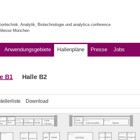
bortechnik, Analytik, Biotechnologie und analytica conference
| Messe München
Anwendungsgebiete
Hallenpläne
Presse
Jobs
le B1
Halle B2
ellerliste
Download
.2
B1.1
B1.519
Value
B1.531
B1.529
B1.527
siness
Business
B1.517
B1.513
Globe
ALPINA
Evidencia
Novair
Scala Scientific
Tarsons
Office
Scientific
fice
Vacuum
B1.526
B1.524
B1.522
B1.520
B1.518
B1.514
B1.512
B1.510
B1.508
B1.516
Shinva
Lenz
Kisker
KEN
HERZOG
Zinsser
Diagonal
FALC
Heathrow
Medical