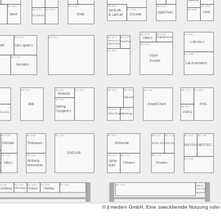
B1.424
B1.416
B1.414
B1.410
B1.406
B1.422
B1.418
B1.412
B1.408
Jet Biofil
AppliChem
HNP
Wenk
Erlab
Socorex
& LabCart
ECOSAFE
B1.413
B1.411
B1.407
B1.423
B1.317
B1.417
B1.415
Hitech
Samplision
Deutsch &
Labconco
UniPix
Neumann
B1.311
MM
Lab Logistics
B1.315
B1.309
VWR
B1.319
Avantor
Lab Automation
biomedis
B1.322
B1.320
B1.318
B1.316
B1.314
B1.312
B1.310
B1.324
Werksitz
Microlit
B1.221
AnalytiChem
PHC
Zefa
Meiling
B1.207
B1.215
B1.213
Cryogenics
Veolia
RGLASS
Shiv Dial
Meintrup
B1.220
B1.218
B1.117
B1.216
B1.214
B1.212
B1.210
B1.208
N-Biotek
Riebesam
Bohlender
AHN Bio
SKAN
RAYPA
NEPTEC
EMCLAB
B1.121
B1.119
B1.115
B1.113
B1.111
B1.109
c
Lama-
Allsheng
Infrico
Phoenix
Phoenix
Instruments
plast
em
1.124
B1.122
B1.120
B1.118
B1.116
B1.114
Mikro-
ampling
Wesbart
Amcor
Normax
meister
© jl.medien GmbH. Eine zweckfremde Nutzung oder ko