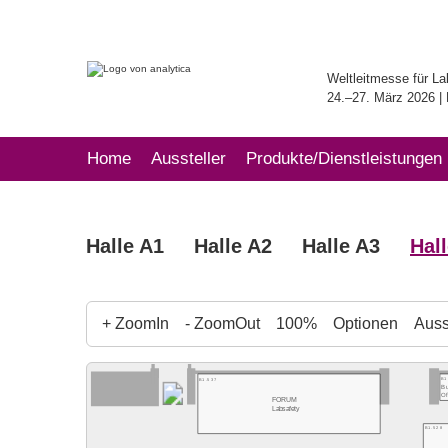
Weltleitmesse für La
24.–27. März 2026 
Home
Aussteller
Produkte/Dienstleistungen
Halle A1
Halle A2
Halle A3
Hal
+ ZoomIn
- ZoomOut
100%
Optionen
Ausst
B1
B1.537
Bu
Of
FORUM
Labsafety
B1.528