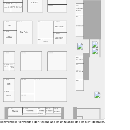
LAUDA
B1.404A
B1.404B
B1.500
B1.402
medlabdia
LMS Consult
schuett-
biotec
B1.400
B1.405
B1.305
B1.401
B1.301B
LVL
BANDELIN
Esco Micro
B1.307
Carl Roth
B1.301A
Liebherr
Eppendorf
B1.303
witeg
B1.306
B1.304
B1.302
B1.300
WLD-TEC
B1.205
B1.203
B1.200
NBS
GEWO
FRYKA
B1.206
B1.204
B1.101
B1.100
HTI
B1.105
B1.103
Inheco
Heinz
B1.110
B1.108
B1.106
B1.104
Accumax
Thermo
Smobio
NuAire
Herenz
Fisher
mmerzielle Verwertung der Hallenpläne ist unzulässig und ist nicht gestattet.