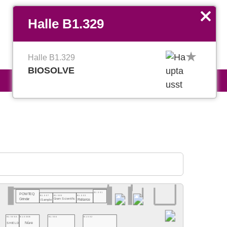
EN
Favoriten verwalten
x
Halle B1.329
Halle B1.329
BIOSOLVE
B1.501
POWTEQ
B1.507
B1.505
B1.503
Grinder
iSample
Gram Scientific
Reliance
B1.506A
B1.506B
B1.504
B1.502
SHIELD
Nüve