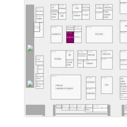
B1.426
B1.540
B1.538
B1.532
B1.530
B1.536
B1.534
J.P.
LABOTIQ
KEYTO
SOL
KORA
Alliance
B1.539
Selecta
Mercatus
B1.432
Vidrio
B1.430
B1.434
Hyper-
B1.436
Industrial
Condair
Solstice
MB
B1.440
purex
Pobel
Staiger
B1.425
B1.333A
B1.Gambica Lounge
M
Gambica
B1.331
B1.431
B1.323
Bioyond
Lounge
Cryotherm
Robotics
GAMBICA
B1.329
B1.327
B1.321
GAMBICA
FASTER
BIOSOLVE
KARTELL
B1.340
B1.338
B1.336
B1.334
B1.330
B1.326
CertoClav
Membrane
M2
Ratiolab
Solutions
B1.342
Biobase
Poly
B1.225
B1.231
B1.229
B1.223
Science
Crystal
Vestfrost
NAFVSM
KAVALIE
Jimei
B1.237
Projektron
B1.6
B1.131
Business
B1.228
B1.125
HP
Office
Labor-
DANLAB
B1.5
technik
Business
LPA
FORUM
Office
B1.123B
Laboratory & Analysis
B1.127
Custom
Biogeni
OMSONS
S D
fine-ch
Thermo
B1.134
B1.132
B1.130
B1.3
B1.126
B
Analytic
Matachana
NUCOMAT
Nordic-Lab
Business
S
Business Office LPA
Office